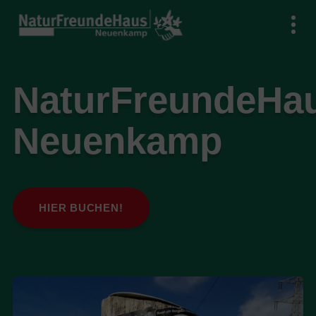
NaturFreundeHa
Neuenkamp
HIER BUCHEN!